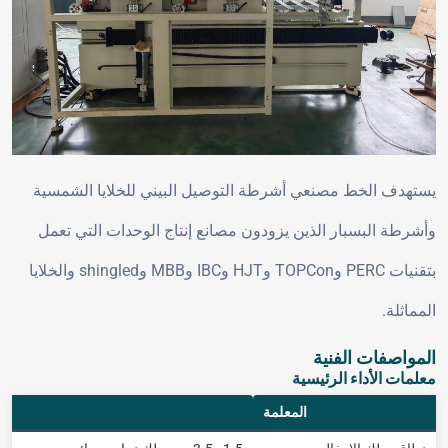
يستهدف الخط مصنعي أشرطة التوصيل البيني للخلايا الشمسية
وأشرطة البسبار الذين يزودون مصانع إنتاج الوحدات التي تعمل
بتقنيات PERC وTOPCon وHJT وIBC وMBB وshingled والخلايا
المماثلة.
المواصفات الفنية
معلمات الأداء الرئيسية
المعلمة