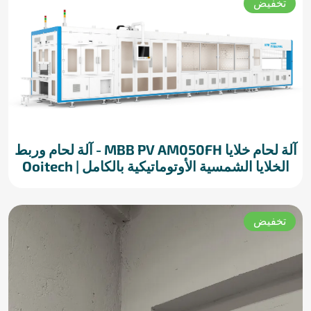
تخفيض
آلة لحام خلايا MBB PV AM050FH - آلة لحام وربط
الخلايا الشمسية الأوتوماتيكية بالكامل | Ooitech
تخفيض