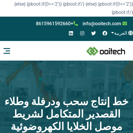
{else}
{pboot:if(0=='2')}
{/pboot:if}
{else}
{/p
+8615961592660
info@ooitech.com
العربية
خط إنتاج سحب ودرفلة وطلاء
القصدير المتكامل لشريط
موصل الخلايا الكهروضوئية