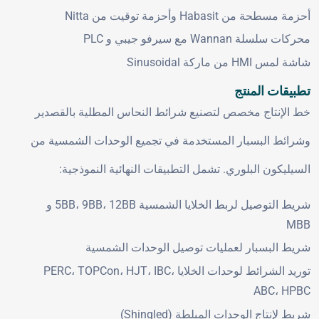
أحزمة مسطحة من Habasit وأحزمة توقيت من Nitta
محركات سلسلة Wannan مع سيرفو جيبي و PLC
شاشة لمس HMI من ماركة Sinusoidal
تطبيقات المنتج
خط الإنتاج مخصص لتصنيع شرائط النحاس المطلية بالقصدير
وشرائط البسبار المستخدمة في تجميع الوحدات الشمسية من
السيليكون البلوري. تشمل التطبيقات النهائية النموذجية:
شريط التوصيل لربط الخلايا الشمسية 5BB، 9BB، 12BB و
MBB
شريط البسبار لعمليات توصيل الوحدات الشمسية
توريد الشرائط لوحدات الخلايا PERC، TOPCon، HJT، IBC،
ABC، HPBC
شريط لإنتاج الوحدات المبلطة (Shingled)