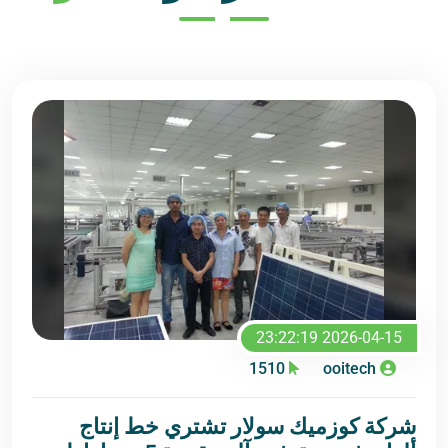
2026-04-15 23:22:19
1510
ooitech
شركة كوزميك سولار تشتري خط إنتاج