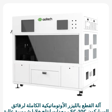
آلة القطع بالليزر الأوتوماتيكية الكاملة لرقائق
السيليكون SC-10C - معدات إنتاج خلايا شمسية عالية