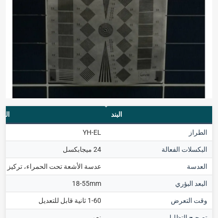
البند
المعل
الطراز
YH-EL
البكسلات الفعالة
24 ميجابكسل
العدسة
عدسة الأشعة تحت الحمراء، تركيز تلقا
البعد البؤري
18-55mm
وقت التعرض
1-60 ثانية قابل للتعديل
تصحيح التظليل
نعم