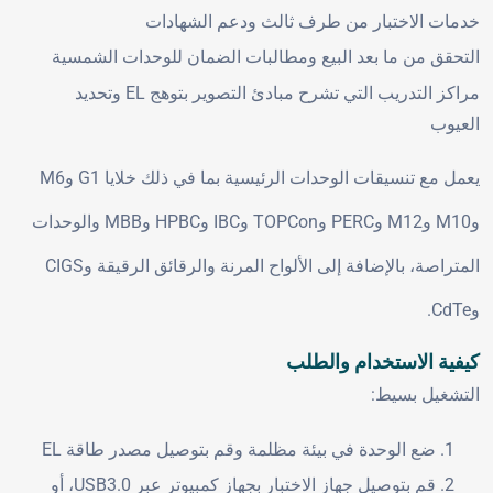
خدمات الاختبار من طرف ثالث ودعم الشهادات
التحقق من ما بعد البيع ومطالبات الضمان للوحدات الشمسية
مراكز التدريب التي تشرح مبادئ التصوير بتوهج EL وتحديد
العيوب
يعمل مع تنسيقات الوحدات الرئيسية بما في ذلك خلايا G1 وM6
وM10 وM12 وPERC وTOPCon وIBC وHPBC وMBB والوحدات
المتراصة، بالإضافة إلى الألواح المرنة والرقائق الرقيقة وCIGS
وCdTe.
كيفية الاستخدام والطلب
التشغيل بسيط:
ضع الوحدة في بيئة مظلمة وقم بتوصيل مصدر طاقة EL
قم بتوصيل جهاز الاختبار بجهاز كمبيوتر عبر USB3.0، أو